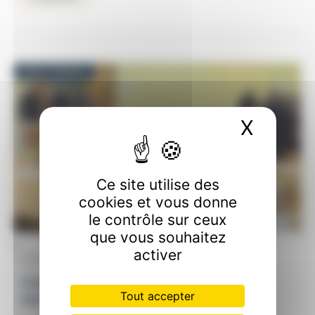
DROIT PÉNAL
X
Masqu
Ce site utilise des
cookies et vous donne
le contrôle sur ceux
que vous souhaitez
activer
7 minutes
Comparution immédiate : ce qu'il faut
Tout accepter
savoir